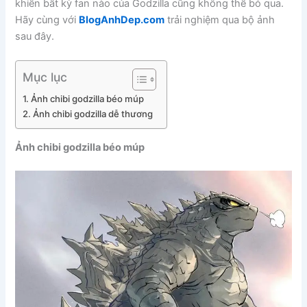
khiến bất kỳ fan nào của Godzilla cũng không thể bỏ qua.
Hãy cùng với
BlogAnhDep.com
trải nghiệm qua bộ ảnh
sau đây.
Mục lục
Ảnh chibi godzilla béo múp
Ảnh chibi godzilla dễ thương
Ảnh chibi godzilla béo múp