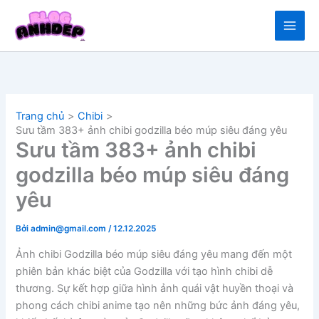
Nhảy
tới
nội
dung
Trang chủ
Chibi
Sưu tầm 383+ ảnh chibi godzilla béo múp siêu đáng yêu
Sưu tầm 383+ ảnh chibi
godzilla béo múp siêu đáng
yêu
Bởi
admin@gmail.com
/
12.12.2025
Ảnh chibi Godzilla béo múp siêu đáng yêu mang đến một
phiên bản khác biệt của Godzilla với tạo hình chibi dễ
thương. Sự kết hợp giữa hình ảnh quái vật huyền thoại và
phong cách chibi anime tạo nên những bức ảnh đáng yêu,