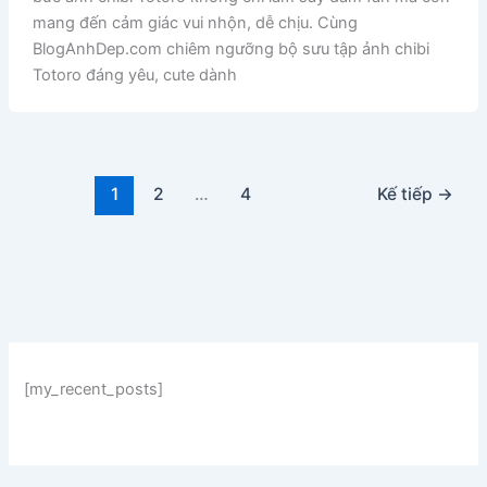
mang đến cảm giác vui nhộn, dễ chịu. Cùng
BlogAnhDep.com chiêm ngưỡng bộ sưu tập ảnh chibi
Totoro đáng yêu, cute dành
1
2
…
4
Kế tiếp
→
[my_recent_posts]