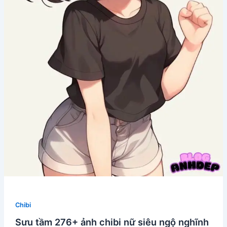
Chibi
Sưu tầm 276+ ảnh chibi nữ siêu ngộ nghĩnh