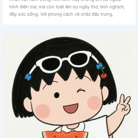
hình điển trai, mà còn toát lên sự ngây thơ, tinh nghịch,
đầy sức sống. Với phong cách vẽ chibi đặc trưng,