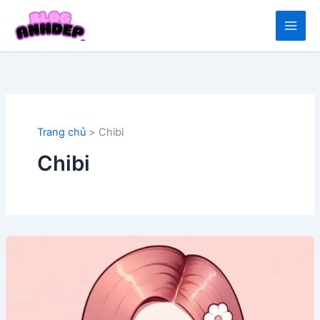
Nhảy
tới
nội
dung
Trang chủ
Chibi
Chibi