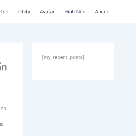
 Đẹp
Chibi
Avatar
Hình Nền
Anime
[my_recent_posts]
ẩn
ạnh
ua