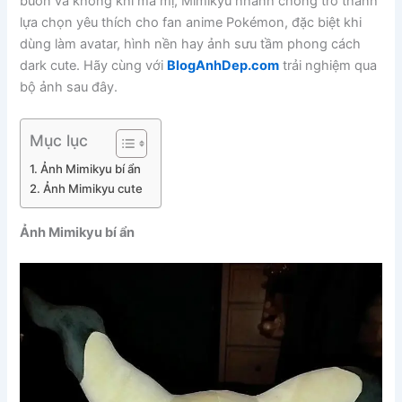
buồn và không khí ma mị, Mimikyu nhanh chóng trở thành
lựa chọn yêu thích cho fan anime Pokémon, đặc biệt khi
dùng làm avatar, hình nền hay ảnh sưu tầm phong cách
dark cute. Hãy cùng với
BlogAnhDep.com
trải nghiệm qua
bộ ảnh sau đây.
Mục lục
Ảnh Mimikyu bí ẩn
Ảnh Mimikyu cute
Ảnh Mimikyu bí ẩn